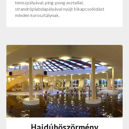
teniszpályával, ping-pong asztallal,
strandröplabdapályával nyújt kikapcsolódást
minden korosztálynak.
Hajdúböszörmény