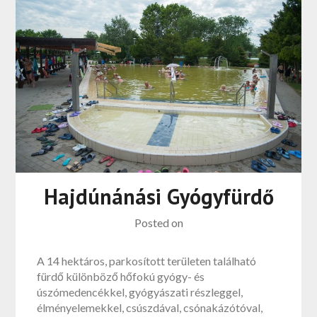
Hajdúnánási Gyógyfürdő
Posted on
A 14 hektáros, parkosított területen található
fürdő különböző hőfokú gyógy- és
úszómedencékkel, gyógyászati részleggel,
élményelemekkel, csúszdával, csónakázótóval,