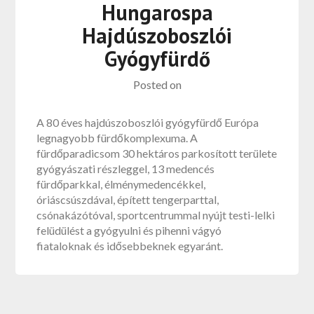
Hungarospa
Hajdúszoboszlói
Gyógyfürdő
Posted on
A 80 éves hajdúszoboszlói gyógyfürdő Európa
legnagyobb fürdőkomplexuma. A
fürdőparadicsom 30 hektáros parkosított területe
gyógyászati részleggel, 13 medencés
fürdőparkkal, élménymedencékkel,
óriáscsúszdával, épített tengerparttal,
csónakázótóval, sportcentrummal nyújt testi-lelki
felüdülést a gyógyulni és pihenni vágyó
fiataloknak és idősebbeknek egyaránt.