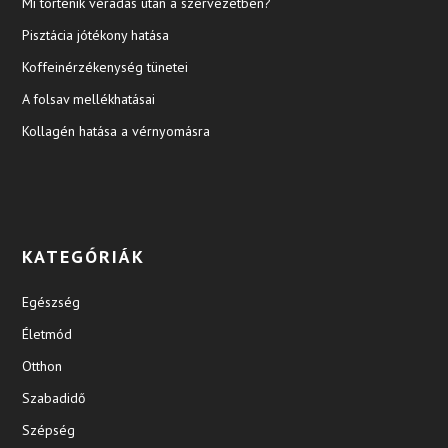
Mi történik véradás után a szervezetben?
Pisztácia jótékony hatása
Koffeinérzékenység tünetei
A folsav mellékhatásai
Kollagén hatása a vérnyomásra
KATEGÓRIÁK
Egészség
Életmód
Otthon
Szabadidő
Szépség