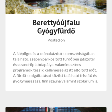
Berettyóújfalu
Gyógyfürdő
Posted on
A Népliget és a csónakázótó szomszédságában
található, szépen parkosított fürdőben játszótér
és strandröplabdapálya, valamint színes
programok teszik kellemessé az itt eltöltött időt.
A fürdő szolgáltatásai között található frissítő és
gyógymasszázs, finn szauna valamint szolárium is.