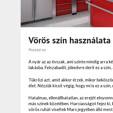
Vörös szín használata
Posted on
A nyár az az évszak, ami szinte mindig arra 
lakásba. Felszabadít, jókedvre derít ez a sz
Tükrözi azt, amit akkor érzek, mikor beköszö
élet. Nézzük kicsit végig, hogy mi is ez a szín
Hatalmas, ellenállhatatlan, az erejét elnyom
más színek közelében. Harciasságot fejez ki
vörös ruhát viseltek Mars jegyében álló mes