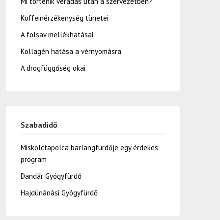
Mi történik véradás után a szervezetben?
Koffeinérzékenység tünetei
A folsav mellékhatásai
Kollagén hatása a vérnyomásra
A drogfüggőség okai
Szabadidő
Miskolctapolca barlangfürdője egy érdekes
program
Dandár Gyógyfürdő
Hajdúnánási Gyógyfürdő