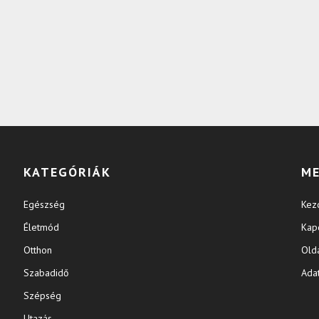
KATEGÓRIÁK
M
Egészség
Kez
Életmód
Kap
Otthon
Old
Szabadidő
Ada
Szépség
Utazás