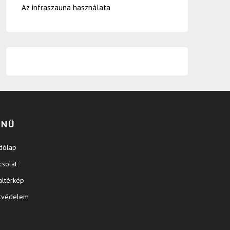
Az infraszauna használata
ENÜ
dőlap
csolat
altérkép
tvédelem