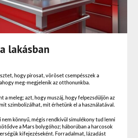
 a lakásban
késztet, hogy pirosat, vöröset csempésszek a
ín, ahogy meg-megjelenik az otthonunkba.
nt a meleg; azt, hogy muszáj, hogy felpezsdüljön az
, mit szimbolizálhat, mit érhetünk el a használatával.
ni nem könnyű, mégis rendkívül simulékony tud lenni
, kötődve a Mars bolygóhoz; háborúban a harcosok
terségük kifejezéseként. Forradalmat, lázadást