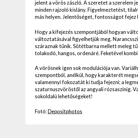
jelent a vörös zászló. A szeretet a szerelem j
minden rajzoló kislány. Figyelmeztetést, tila
más helyen. Jelentőséget, fontosságot fejez k
Hogy a kifejezés szempontjából hogyan változ
változtatásával figyelhetjük meg. Narancsszí
száraznak tűnik. Sötétbarna mellett meleg t
tolakodó, hangos, ordenáré. Feketével kombin
A vörösnek igen sok modulációja van. Variál
szempontból, anélkül, hogy karakterét megse
valamennyi fokozatát ki tudja fejezni; a legm
szaturnuszvöröstől az angyali rózsaszínig. Var
sokoldalú lehetőségeket!
Fotó:
Depositphotos