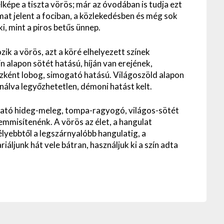
elképe a tiszta vörös; már az óvodában is tudja ezt
lmat jelent a fociban, a közlekedésben és még sok
i, mint a piros betűs ünnep.
ik a vörös, azt a köré elhelyezett színek
n alapon sötét hatású, híján van erejének,
űzként lobog, simogató hatású. Világoszöld alapon
álva legyőzhetetlen, démoni hatást kelt.
ható hideg-meleg, tompa-ragyogó, világos-sötét
mmisítenénk. A vörös az élet, a hangulat
élyebbtől a legszárnyalóbb hangulatig, a
iáljunk hát vele bátran, használjuk ki a szín adta