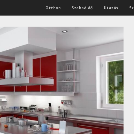
Otthon
Szabadidő
Utazás
Sz