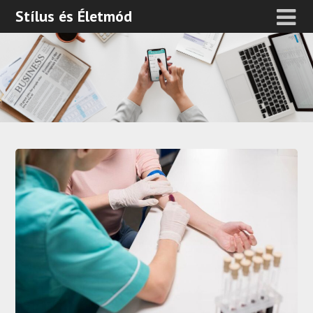
Stílus és Életmód