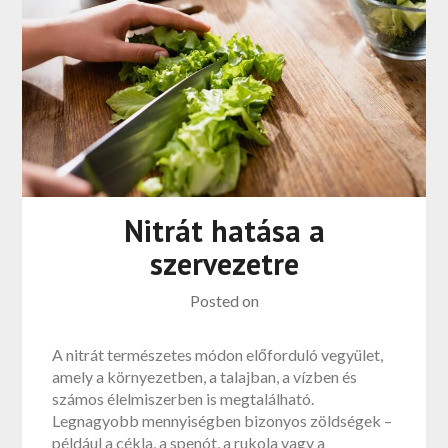
Nitrát hatása a
szervezetre
Posted on
A nitrát természetes módon előforduló vegyület,
amely a környezetben, a talajban, a vízben és
számos élelmiszerben is megtalálható.
Legnagyobb mennyiségben bizonyos zöldségek –
például a cékla, a spenót, a rukola vagy a