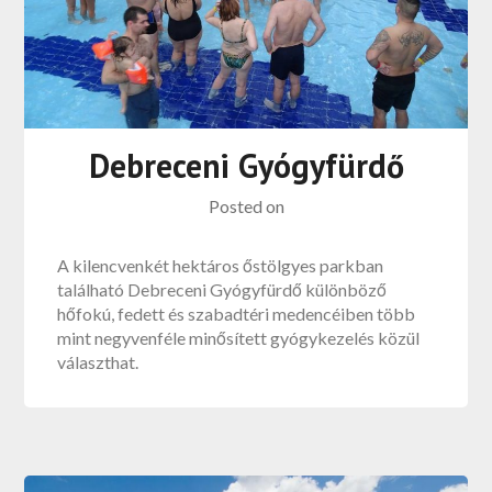
Debreceni Gyógyfürdő
Posted on
A kilencvenkét hektáros őstölgyes parkban
található Debreceni Gyógyfürdő különböző
hőfokú, fedett és szabadtéri medencéiben több
mint negyvenféle minősített gyógykezelés közül
választhat.