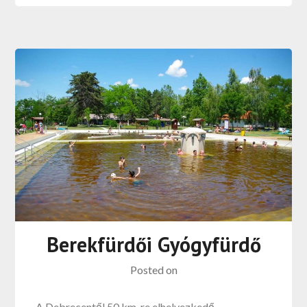
Berekfürdői Gyógyfürdő
Posted on
A Debrecentől 50 km-re elhelyezkedő,