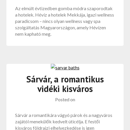
Az elmúlt évtizedben gomba módra szaporodtak
a hotelek. Hévíz a hotelek Mekkája, igazi wellness
paradicsom – nincs olyan wellness vagy spa
szolgáltatás Magyarországon, amely Hévízen
nem kapható meg.
Sárvár, a romantikus
vidéki kisváros
Posted on
Sárvár a romantikára vágyó párok és a nagyváros
zajától menekülők kedvelt úticélja. E festői
kisváros földrajzi elhelyezkedése is igen