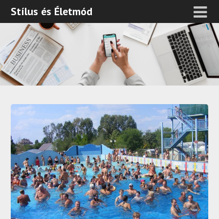
Stílus és Életmód