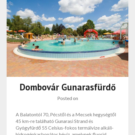
Dombovár Gunarasfürdő
Posted on
A Balatontól 70, Pécstől és a Mecsek hegységtől
45 km-re található Gunarasi Strand és
Gyógyfürdő 55 Celsius-fokos termálvize alkáli-
hidrogénkarbonátos hévíz, amelynek fluorid