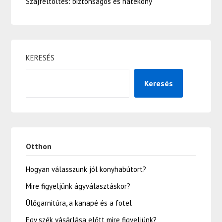
Szájfeltöltés: biztonságos és hatékony
KERESÉS
Keresés
Otthon
Hogyan válasszunk jól konyhabútort?
Mire figyeljünk ágyválasztáskor?
Ülőgarnitúra, a kanapé és a fotel
Egy szék vásárlása előtt mire figyeljünk?