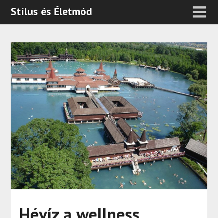
Stílus és Életmód
Hévíz a wellness