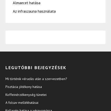
Almaecet hatása
Az infraszauna használata
LEGUTÓBBI BEJEGYZÉSEK
Mi történik véradás után a szervezetben?
Pisztácia jótékony hatása
Koffeinérzékenység tünetei
A folsav mellékhatásai
Kollagén hatása a vérnyomásra