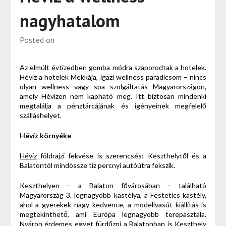
nagyhatalom
Posted on
Az elmúlt évtizedben gomba módra szaporodtak a hotelek.
Hévíz a hotelek Mekkája, igazi wellness paradicsom – nincs
olyan wellness vagy spa szolgáltatás Magyarországon,
amely Hévízen nem kapható meg.
Itt biztosan mindenki
megtalálja a pénztárcájának és igényeinek megfelelő
szálláshelyet.
Hévíz környéke
Hévíz
földrajzi fekvése is szerencsés: Keszthelytől és a
Balatontól mindössze tíz percnyi autóútra fekszik.
Keszthelyen – a Balaton fővárosában – található
Magyarország 3. legnagyobb kastélya, a Festetics kastély,
ahol a gyerekek nagy kedvence, a modellvasút kiállítás is
megtekinthető, ami Európa legnagyobb terepasztala.
Nyáron érdemes egyet fürdőzni a Balatonban is Keszthely