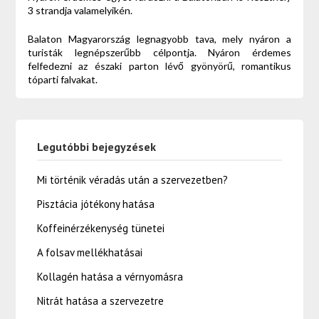
3 strandja valamelyikén.
Balaton Magyarország legnagyobb tava, mely nyáron a
turisták legnépszerűbb célpontja. Nyáron érdemes
felfedezni az északi parton lévő gyönyörű, romantikus
tóparti falvakat.
Legutóbbi bejegyzések
Mi történik véradás után a szervezetben?
Pisztácia jótékony hatása
Koffeinérzékenység tünetei
A folsav mellékhatásai
Kollagén hatása a vérnyomásra
Nitrát hatása a szervezetre