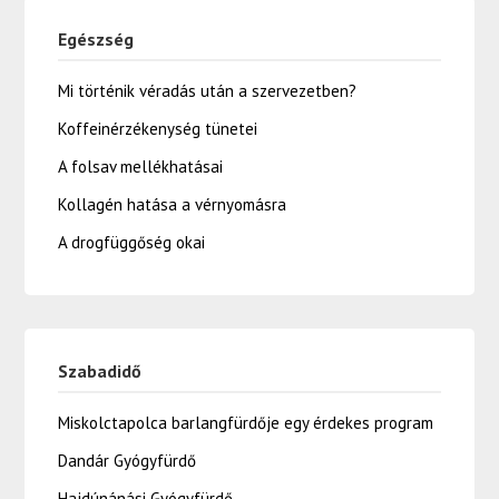
Egészség
Mi történik véradás után a szervezetben?
Koffeinérzékenység tünetei
A folsav mellékhatásai
Kollagén hatása a vérnyomásra
A drogfüggőség okai
Szabadidő
Miskolctapolca barlangfürdője egy érdekes program
Dandár Gyógyfürdő
Hajdúnánási Gyógyfürdő