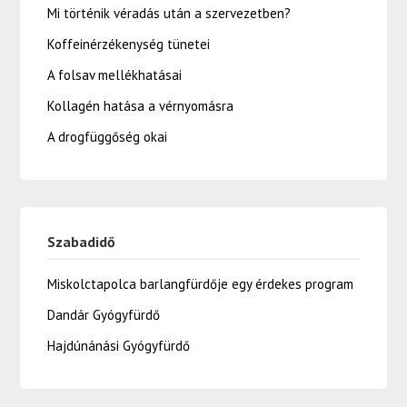
Mi történik véradás után a szervezetben?
Koffeinérzékenység tünetei
A folsav mellékhatásai
Kollagén hatása a vérnyomásra
A drogfüggőség okai
Szabadidő
Miskolctapolca barlangfürdője egy érdekes program
Dandár Gyógyfürdő
Hajdúnánási Gyógyfürdő