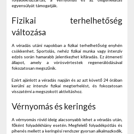
egyensúlyát támogatják.
Fizikai terhelhetőség
változása
A véradás utáni napokban a fizikai terhelhetőség enyhén
csökkenhet. Sportolás, nehéz fizikai munka vagy intenzív
edzés során hamarabb jelentkezhet kifáradás. Ez átmeneti
állapot, amely a vörösvértestek regenerálódásával
fokozatosan megszűnik.
Ezért ajánlott a véradás napján és az azt követő 24 órában
kerülni az intenzív fizikai megterhelést, és fokozatosan
visszatérni a megszokott aktivitáshoz.
Vérnyomás és keringés
A vérnyomás rövid ideig alacsonyabb lehet a véradás után,
főként folyadékhiány esetén. Megfelelő folyadékpótlás és
pihenés mellett a keringési rendszer gyorsan alkalmazkodik,