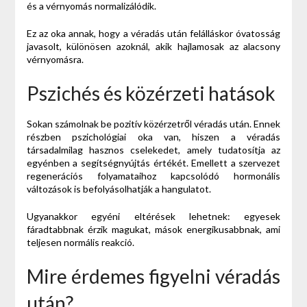
és a vérnyomás normalizálódik.
Ez az oka annak, hogy a véradás után felálláskor óvatosság
javasolt, különösen azoknál, akik hajlamosak az alacsony
vérnyomásra.
Pszichés és közérzeti hatások
Sokan számolnak be pozitív közérzetről véradás után. Ennek
részben pszichológiai oka van, hiszen a véradás
társadalmilag hasznos cselekedet, amely tudatosítja az
egyénben a segítségnyújtás értékét. Emellett a szervezet
regenerációs folyamataihoz kapcsolódó hormonális
változások is befolyásolhatják a hangulatot.
Ugyanakkor egyéni eltérések lehetnek: egyesek
fáradtabbnak érzik magukat, mások energikusabbnak, ami
teljesen normális reakció.
Mire érdemes figyelni véradás
után?