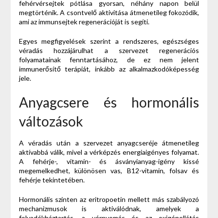
fehérvérsejtek pótlása gyorsan, néhány napon belül
megtörténik. A csontvelő aktivitása átmenetileg fokozódik,
ami az immunsejtek regenerációját is segíti.
Egyes megfigyelések szerint a rendszeres, egészséges
véradás hozzájárulhat a szervezet regenerációs
folyamatainak fenntartásához, de ez nem jelent
immunerősítő terápiát, inkább az alkalmazkodóképesség
jele.
Anyagcsere és hormonális
változások
A véradás után a szervezet anyagcseréje átmenetileg
aktívabbá válik, mivel a vérképzés energiaigényes folyamat.
A fehérje-, vitamin- és ásványianyag-igény kissé
megemelkedhet, különösen vas, B12-vitamin, folsav és
fehérje tekintetében.
Hormonális szinten az eritropoetin mellett más szabályozó
mechanizmusok is aktiválódnak, amelyek a
folyadékháztartás, a vérnyomás és az oxigénellátás