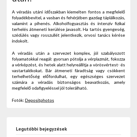
A véradás utáni időszakban kiemelten fontos a megfelelő
folyadékbevitel, a vasban és fehérjében gazdag táplálkozás,
valamint a pihenés. Alkoholfogyasztás és intenzív fizikai
terhelés átmeneti kerülése javasolt. Ha tartós gyengeség,
szédülés vagy rosszullét jelentkezik, orvosi tanács kérése
indokolt.
A véradás után a szervezet komplex, jól szabályozott
folyamatokkal reagál: gyorsan pótolja a vérplazmát, fokozza
a vérképzést, és hetek alatt helyreállítja a vörösvértest- és
vastartalékokat. Bár átmeneti fáradtság vagy csökkent
terhelhetőség előfordulhat, egy egészséges szervezet
számára a véradás biztonságos beavatkozás, amely
megfelelő odafigyeléssel jól tolerálható.
Fotók:
Depositphotos
Legutóbbi bejegyzések