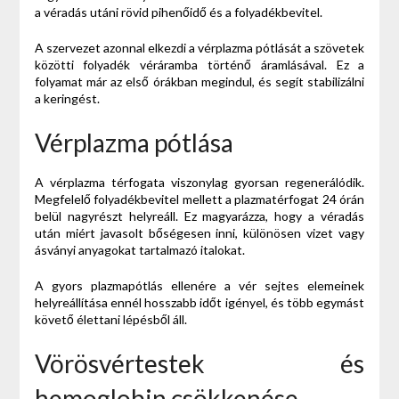
a véradás utáni rövid pihenőidő és a folyadékbevitel.
A szervezet azonnal elkezdi a vérplazma pótlását a szövetek
közötti folyadék véráramba történő áramlásával. Ez a
folyamat már az első órákban megindul, és segít stabilizálni
a keringést.
Vérplazma pótlása
A vérplazma térfogata viszonylag gyorsan regenerálódik.
Megfelelő folyadékbevitel mellett a plazmatérfogat 24 órán
belül nagyrészt helyreáll. Ez magyarázza, hogy a véradás
után miért javasolt bőségesen inni, különösen vizet vagy
ásványi anyagokat tartalmazó italokat.
A gyors plazmapótlás ellenére a vér sejtes elemeinek
helyreállítása ennél hosszabb időt igényel, és több egymást
követő élettani lépésből áll.
Vörösvértestek és
hemoglobin csökkenése