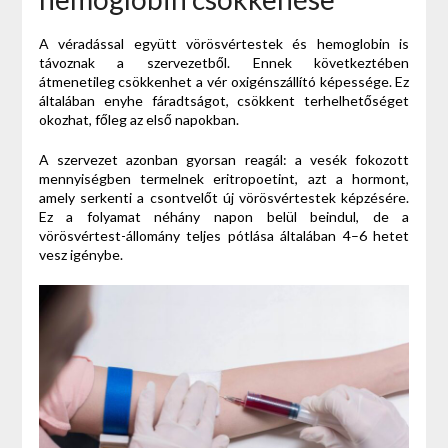
A véradással együtt vörösvértestek és hemoglobin is
távoznak a szervezetből. Ennek következtében
átmenetileg csökkenhet a vér oxigénszállító képessége. Ez
általában enyhe fáradtságot, csökkent terhelhetőséget
okozhat, főleg az első napokban.
A szervezet azonban gyorsan reagál: a vesék fokozott
mennyiségben termelnek eritropoetint, azt a hormont,
amely serkenti a csontvelőt új vörösvértestek képzésére.
Ez a folyamat néhány napon belül beindul, de a
vörösvértest-állomány teljes pótlása általában 4–6 hetet
vesz igénybe.