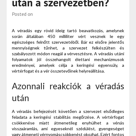
után a szervezetben?
Posted on
A véradás egy rövid ideig tartó beavatkozás, amelynek
során általában 450 milliliter vért vesznek le egy
egészséges felnőtt szervezetéből. Bár ez elsőre jelentős
mennyiségnek tűnhet, a szervezet felkészülten és
szabályozott módon reagál a vérvesztésre.
A véradás utáni
folyamatok jól összehangolt élettani mechanizmusok
eredményei, amelyek célja a keringési egyensúly, a
vértérfogat és a vér összetevőinek helyreállítása.
Azonnali reakciók a véradás
után
A véradás befejezését követően a szervezet elsődleges
feladata a keringési stabilitás megőrzése. A vértérfogat
csökkenése miatt átmenetileg enyhülhet a vénás
visszaáramlás, ami egyeseknél szédülést, gyengeséget
vagy átmeneti vérnyomáscsökkenést okozhat. Ezért fontos