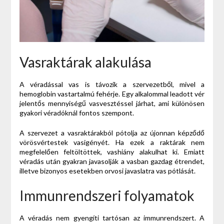
Vasraktárak alakulása
A véradással vas is távozik a szervezetből, mivel a
hemoglobin vastartalmú fehérje. Egy alkalommal leadott vér
jelentős mennyiségű vasvesztéssel járhat, ami különösen
gyakori véradóknál fontos szempont.
A szervezet a vasraktárakból pótolja az újonnan képződő
vörösvértestek vasigényét. Ha ezek a raktárak nem
megfelelően feltöltöttek, vashiány alakulhat ki. Emiatt
véradás után gyakran javasolják a vasban gazdag étrendet,
illetve bizonyos esetekben orvosi javaslatra vas pótlását.
Immunrendszeri folyamatok
A véradás nem gyengíti tartósan az immunrendszert. A